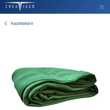
Továbbugrás a tartalomhoz
Kazaltakaró