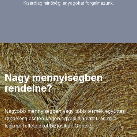
Kizárólag minőségi anyagokat forgalmazunk.
Nagy mennyiségben
rendelne?
Nagyobb mennyiségben vagy több termék együttes
rendelése esetén kérjen egyedi ajánlatot, és mi a
legjobb feltételeket biztosítjuk Önnek!