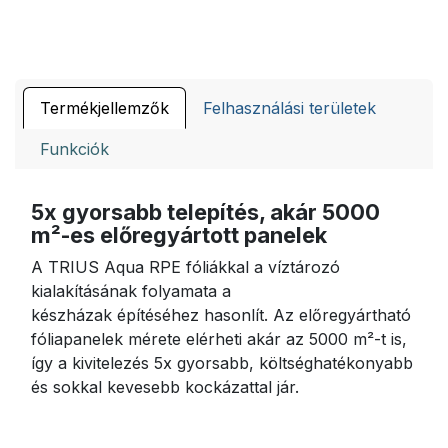
Termékjellemzők
Felhasználási területek
Funkciók
5x gyorsabb telepítés, akár 5000
m²-es előregyártott panelek
A TRIUS Aqua RPE fóliákkal a víztározó
kialakításának folyamata a
készházak építéséhez hasonlít. Az előregyártható
fóliapanelek mérete elérheti akár az 5000 m²-t is,
így a kivitelezés 5x gyorsabb, költséghatékonyabb
és sokkal kevesebb kockázattal jár.