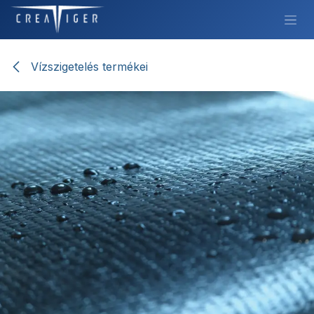
Továbbugrás a tartalomhoz
Vízszigetelés termékei