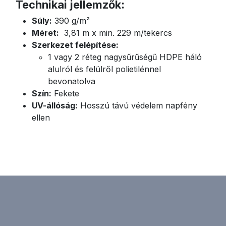
Technikai jellemzők:
Súly:
390 g/m²
Méret:
3,81 m x min. 229 m/tekercs
Szerkezet felépítése:
1 vagy 2 réteg nagysűrűségű HDPE háló
alulról és felülről polietilénnel
bevonatolva
Szín:
Fekete
UV-állóság:
Hosszú távú védelem napfény
ellen