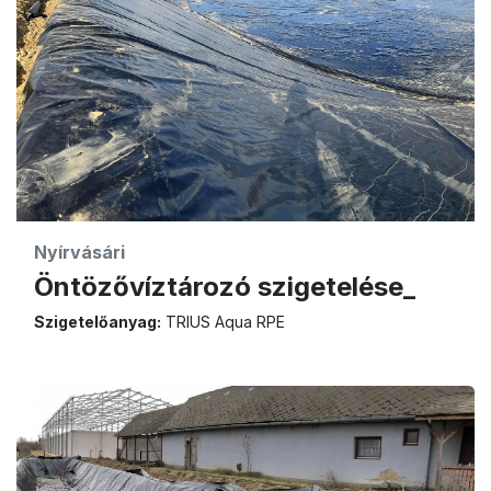
Nyírvásári
Öntözővíztározó szigetelése_
Szigetelőanyag:
TRIUS Aqua RPE